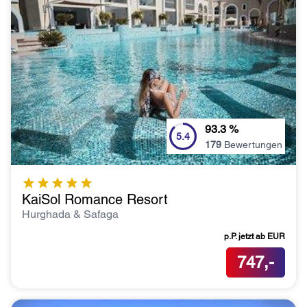
93.3
%
5.4
179
Bewertungen
KaiSol Romance Resort
Hurghada & Safaga
p.P. jetzt ab
EUR
747,-