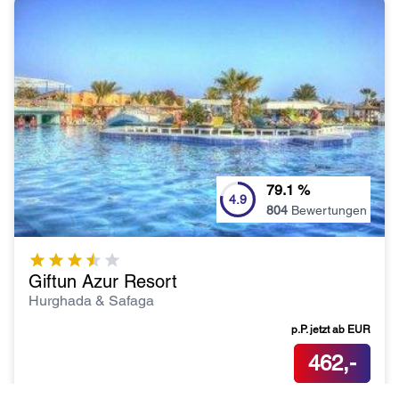
79.1
%
4.9
804
Bewertungen
Giftun Azur Resort
Hurghada & Safaga
p.P. jetzt ab
EUR
462,-