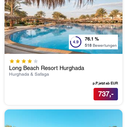
76.1
%
4.9
518
Bewertungen
Long Beach Resort Hurghada
Hurghada & Safaga
p.P. jetzt ab
EUR
737,-