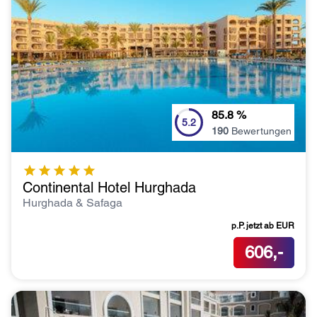
85.8
%
5.2
190
Bewertungen
Continental Hotel Hurghada
Hurghada & Safaga
p.P. jetzt ab
EUR
606,-