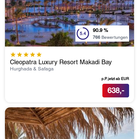
sind!?
90.9
%
5.4
766
Bewertungen
Cleopatra Luxury Resort Makadi Bay
Hurghada & Safaga
p.P. jetzt ab
EUR
638,-