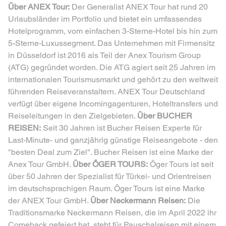
Über ANEX Tour:
Der Generalist ANEX Tour hat rund 20
Urlaubsländer im Portfolio und bietet ein umfassendes
Hotelprogramm, vom einfachen 3-Sterne-Hotel bis hin zum
5-Sterne-Luxussegment. Das Unternehmen mit Firmensitz
in Düsseldorf ist 2016 als Teil der Anex Tourism Group
(ATG) gegründet worden. Die ATG agiert seit 25 Jahren im
internationalen Tourismusmarkt und gehört zu den weltweit
führenden Reiseveranstaltern. ANEX Tour Deutschland
verfügt über eigene Incomingagenturen, Hoteltransfers und
Reiseleitungen in den Zielgebieten.
Über BUCHER
REISEN:
Seit 30 Jahren ist Bucher Reisen Experte für
Last-Minute- und ganzjährig günstige Reiseangebote - den
"besten Deal zum Ziel". Bucher Reisen ist eine Marke der
Anex Tour GmbH.
Über ÖGER TOURS:
Öger Tours ist seit
über 50 Jahren der Spezialist für Türkei- und Orientreisen
im deutschsprachigen Raum. Öger Tours ist eine Marke
der ANEX Tour GmbH.
Über Neckermann Reisen:
Die
Traditionsmarke Neckermann Reisen, die im April 2022 ihr
Comeback gefeiert hat, steht für Pauschalreisen mit einem