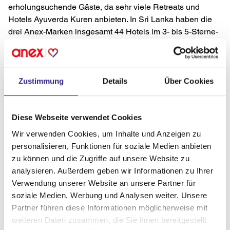
erholungsuchende Gäste, da sehr viele Retreats und
Hotels Ayuverda Kuren anbieten. In Sri Lanka haben die
drei Anex-Marken insgesamt 44 Hotels im 3- bis 5-Sterne-
Segment in den beliebtesten Ferienregionen des Landes
im Portfolio. Ein sehr gutes Preis-Leistungs-Verhältnis
sowie eine hohe Weiterempfehlungsrate zeichnet zum
Beispiel das malerisch auf einer Halbinsel gelegene 5-
Zustimmung
Details
Über Cookies
Sterne-Haus Dickwella Resort & Spa im Süden der Insel
aus.
Diese Webseite verwendet Cookies
Auf der Fernstrecke lockt darüber hinaus auch das
Wir verwenden Cookies, um Inhalte und Anzeigen zu
Inselparadies Malediven
mit seinen traumhaften Stränden
personalisieren, Funktionen für soziale Medien anbieten
und dem türkisblauen Wasser. Absolut im Trend liegt
zu können und die Zugriffe auf unsere Website zu
zudem Urlaub in
Thailand
. Die Veranstalter der Anex
analysieren. Außerdem geben wir Informationen zu Ihrer
Gruppe bieten auch hier eine große Auswahl an
Verwendung unserer Website an unsere Partner für
Unterkünften, darunter namhafte Hotels wie das X10
soziale Medien, Werbung und Analysen weiter. Unsere
Khaolak Resort in der gleichnamigen Urlaubsregion. Das
Partner führen diese Informationen möglicherweise mit
familienfreundliche Resort liegt direkt am Strand, umgeben
weiteren Daten zusammen, die Sie ihnen bereitgestellt
von kleinen, lokalen Restaurants und Geschäften. Auf Koh