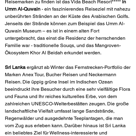
Reisemarken zu finden ist das Vida Beach Resort*****
in
Umm Al-Quwain
- ein faszinierendes Reiseziel mit nahezu
unberührten Stränden an der Küste des Arabischen Golfs.
Jenseits der Strände können zum Beispiel das Umm Al-
Quwain Museum – es ist in einem alten Fort
untergebracht, das einst die Residenz der herrschenden
Familie war - traditionelle Souqs, und das Mangroven-
Ökosystem Khor Al Beidah erkundet werden.
Sri Lanka
ergänzt ab Winter das Fernstrecken-Portfolio der
Marken Anex Tour, Bucher Reisen und Neckermann
Reisen. Die üppig grüne Insel im Indischen Ozean
beeindruckt ihre Besucher durch eine sehr vielfältige Flora
und Fauna und Ihr reiches kulturelles Erbe, von dem
zahlreichen UNESCO-Welterbestätten zeugen. Die große
landschaftliche Vielfalt umfasst lange Sandstrände,
Regenwälder und ausgedehnte Teeplantagen, die man
vom Zug aus erleben kann. Darüber hinaus ist Sri Lanka
ein beliebtes Ziel für Wellness-interessierte und