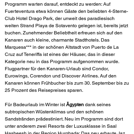
Programm warten darauf, entdeckt zu werden: Auf
Fuerteventura etwa können Gäste den beliebten 4-Sterne-
Club Hotel Drago Park, der unweit des paradiesisch
weiten Strand Playa de Sotavento gelegen ist, bereits jetzt
buchen. Zunehmender Beliebtheit erfreuen sich auf den
Kanaren auch kleine, charmante Stadthotels. Das
Marquesa*** in der schönen Altstadt von Puerto de La
Cruz auf Teneriffa ist eines der Häuser, das in dieser
Kategorie neu in das Programm aufgenommen wurde.
Flugpartner für den Kanaren-Urlaub sind Condor,
Eurowings, Corendon und Discover Airlines. Auf den
Kanaren können Frühbucher bis zum 30. September bis zu
25 Prozent des Reisepreises sparen.
Für Badeurlaub im Winter ist
Ägypten
dank seines
subtropischen Wüstenklimas und den schönen
Sandstränden prädestiniert. Neu im Programm sind dort
unter anderem zwei Resorts der Luxusklasse in Saal
Hasheesh in der Region Hurghada: Das neu erbaute Jaz