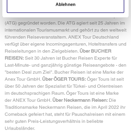
Hotelprogramm, vom einfachen 3-Sterne-Hotel bis hin zum
Ablehnen
5-Sterne-Luxussegment. Das Unternehmen mit Firmensitz
in Düsseldorf ist 2016 als Teil der Anex Tourism Group
(ATG) gegründet worden. Die ATG agiert seit 25 Jahren im
internationalen Tourismusmarkt und gehört zu den weltweit
führenden Reiseveranstaltern. ANEX Tour Deutschland
verfügt über eigene Incomingagenturen, Hoteltransfers und
Reiseleitungen in den Zielgebieten.
Über BUCHER
REISEN:
Seit 30 Jahren ist Bucher Reisen Experte für
Last-Minute- und ganzjährig günstige Reiseangebote - den
"besten Deal zum Ziel". Bucher Reisen ist eine Marke der
Anex Tour GmbH.
Über ÖGER TOURS:
Öger Tours ist seit
über 50 Jahren der Spezialist für Türkei- und Orientreisen
im deutschsprachigen Raum. Öger Tours ist eine Marke
der ANEX Tour GmbH.
Über Neckermann Reisen:
Die
Traditionsmarke Neckermann Reisen, die im April 2022 ihr
Comeback gefeiert hat, steht für Pauschalreisen mit einem
sehr guten Preis-Leistungsverhältnis in beliebte
Urlaubsländer.